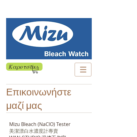
Καροτσάκι
Επικοινωνήστε
μαζί μας
Mizu Bleach (NaClO) Tester
​美潔漂白水濃度計專賣